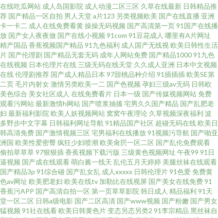
在线吃瓜网站
成人岛国影院
成人动漫二区三区
久草在线最新
日韩精品推
级视频免费看 91黑丝足交 东京热色淫爽片 蜜桃一区二区亚洲 在线奇米666
荐
国产精品一区自拍
男人天堂
a片123
另类视频欧美
国产在线直播
亚洲
卡一卡二
成人在线免费看黄
操操无码视频
国产高清第一页
91国产在线播
放
国产女人夜夜做
国产在线小视频
91com
91豆花成人
哪里有A片网址
91网页官网页 蜜桃999AV线 在线午夜欧美福利 A片成人午夜剧场 欧美抠逼
精产国品
香蕉视频国产精品
91九色福利
成人国产无线视
欧美日韩性生活
片
国产伦理剧
国产精品无套无码
成年人网站免费
国产精品1000
91九色
亚洲色图28p 91欧日 福利电影网 欧美经品h版 一区av大秀影院 91探花网址在
在线视频
日本伦理片在线
三级无码在线天堂
久久成人亚洲
日本中文视频
在线
伦理剧推荐
国产成人精品日本
97甜桃品种介绍
91插插插
欧美SE第
二页
毛片内射女
激情另类欧美一二
国产色视频
孕妇三级av无码
日韩欧
线 国内精品第五页 日韩sss 91N在线网站 深爱五月网 91破解网官网 91尤物
美色综合
美女社区成人
在线免费看片
日本一级
国产传媒视频网站
免费
观看污网站
最新激情h网站
国产喷浆抽搐
宅男久久国产精品
国产乱肥老
一区一区一去二级 91午夜精品福利 黑丝国产av 伊人大香蕉娱乐 成人视频无
妇
最新福利影院
欧美人妖视频网站
窝窝午夜理论
久草视频深夜福利
波
多野步中文字幕
日韩福利网址导航
91精品国产社区
超碰无码在线
欧美日
韩高清免费
国产激情视频三区
宅男福利在线播放
91视频污导航
国产啪亚
乱码 日韩有码在线播放 91国产视频在线观看免费 东京热AV男人的天堂 欧美
洲国
欧美性爱密臀
疯狂少妇喷潮
欧美肏屄一区二区
国产乱伦免费观看
偷拍草草草
97狠狠插
香蕉视频下载污版
三级黄色视频网址
午夜99
91日
专区第六页 91a人成免费入口
逼视频
国产成在线观看
萌白酱一线天
乱伦五月天婷婷
美腿丝袜在线观看
国产精品3p
91综合碰
国产乱女乱
成人xxxxx
日韩伦理片
91色爱
免费黄
色av网址
欧美肥老妇
欧美在线tv
加勒比在线视屏
国产美女在线免费
91
香蕉污APP
国产高清自拍一区
第一页草草影院
韩日成人
精品福利
91天
堂一区二区
日韩a级电影
国产二区高清
国产www视频
国产粉嫩
国产男女
猛视频
91社在线看
欧美日韩黄色片
变态另态另类2
91李宗精品
黑丝袜自