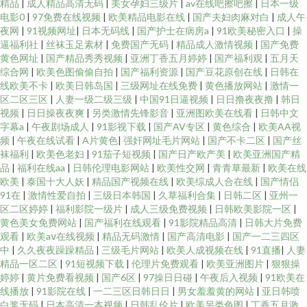
精品
|
成人精品高清无码
|
美女孕妇三级片
|
av在线吧擦吧擦
|
日本一级
电影0
|
97免费在线视频
|
欧美精品电影在线
|
国产夫妇肉麻对白
|
成人午
夜网
|
91视频网址
|
日本无码线
|
国产护士在病房a
|
91欧美秘密入口
|
操
逼福利社
|
丝袜玉足素材
|
免费国产无码
|
精品成人激情视频
|
国产免费
黄色网址
|
国产精品秀秀视频
|
亚洲丁香五月婷婷
|
国产福利观
|
五月天
综合网
|
欧美色图偷偷自拍
|
国产福利资源
|
国产豆花原创在线
|
日韩在
线欧美不卡
|
欧美日韩岛国
|
三级网址在线免费
|
黄色播放网站
|
激情一
区二区三区
|
人妻一级二级三级
|
中国91日逼视频
|
日日撸夜夜撸
|
韩日
视频
|
日日操夜夜爽
|
另类激情先锋影音
|
亚洲图欧美在线看
|
日韩中文
字幕a
|
午夜剧场成人
|
91影视下载
|
国产AV专区
|
黄色综合
|
欧美AA视
频
|
午夜在线试看
|
A片黄色
|
强奸网址毛片网站
|
国产不卡二区
|
国产丝
袜福利
|
欧美色老妇
|
91茄子短视频
|
国产日产欧产美
|
欧美亚洲国产精
品
|
福利在线aa
|
日韩伦理电影网站
|
欧美性交网
|
青青草最新
|
欧美在线
欧美
|
泰国十大人妖
|
精品国产视频在线
|
欧美综成人合在线
|
国产情侣
91在
|
激情性爱自拍
|
三级日本韩国
|
久草福利合集
|
日韩二区
|
亚州一
区二区婷婷
|
福利影院一级片
|
成人三级免费视频
|
日韩欧美影院一区
|
黄色美女免费网站
|
国产福利在线观看
|
91影院精品高清
|
日韩大片免费
观看
|
欧美aⅴ在线视频
|
精品无码激情
|
国产高清电影
|
国产一二三四区
中
|
久久夜夜躁躁精品
|
三级毛片网站
|
欧美人成视频在线
|
91直播
|
人妻
精品一区二区
|
91短视频下载
|
伦理片免费观看
|
欧美亚洲图片
|
狠狠操
婷婷
|
黄片免费看视频
|
国产6区
|
97操日日碰
|
午夜后入视频
|
91欧美在
线播放
|
91影院在线
|
一二三区日韩日日
|
男女羞羞黄的网站
|
亚日韩喷
白浆无码
|
日本高清一本视频
|
日韩乱伦片
|
欧美另类色图
|
丁香五月激