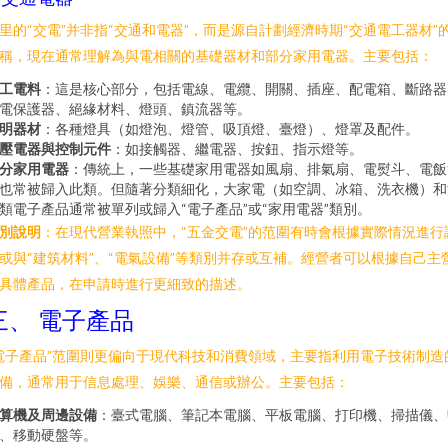
里的“交電”并非指“交通和電器”，而是源自計劃經濟時期“交通電工器材”
稱，現在通常理解為與電相關的基礎器材和部分家用電器。主要包括：
工電料
：這是核心部分，包括電線、電纜、開關、插座、配電箱、斷路器
電保護器、絕緣材料、燈頭、鎮流器等。
明器材
：各種燈具（如燈泡、燈管、吸頂燈、臺燈）、燈罩及配件。
壓電器與控制元件
：如接觸器、繼電器、按鈕、指示燈等。
分家用電器
：傳統上，一些基礎家用電器如風扇、排氣扇、電熨斗、電飯
也常被歸入此類。但隨著分類細化，大家電（如空調、冰箱、洗衣機）和
類電子產品通常被單列或歸入“電子產品”或“家用電器”類別。
別說明
：在現代營業執照中，“五金交電”的范圍有時會根據實際情況進行
或與“建筑材料”、“電氣設備”等類別并存或互補。經營者可以根據自己主
具體產品，在申請時進行更細致的描述。
三、 電子產品
電子產品”范圍則更偏向于現代科技和消費領域，主要指利用電子技術制造
備，通常用于信息處理、娛樂、通信或辦公。主要包括：
算機及周邊設備
：臺式電腦、筆記本電腦、平板電腦、打印機、掃描儀、
、移動硬盤等。