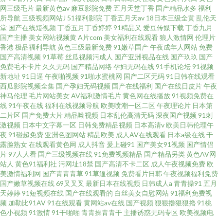
网三级毛片
最新黄色av
麻豆影院免费
五月天堂丁香
国产精品水多
福利
所导航
三级视频网站J
51福利影院
丁香五月天av
18日本三级全黄
乱伦天
堂
国产在线短视频
丁香五月丁香婷婷
91精品又
爱豆传媒下载
丁香九月
国产主播
美女网站视频黄
A片com
美女福利在线观看
狼人激情网
伦理片
香港
极品福利导航
黄色三级最新免费
91嫩草国产
午夜成年人网站
免费
国产高清视频
91草莓
丝瓜视频污成人
国产亚洲视品在线
国产玖玖
国产
免费毛不卡片
久久无码
国产精品网络
孕妇无码在线
91手机论坛
91视频
新地址
91日逼
午夜啪视频
91啪水蜜桃网
国产二区无码
91日韩在线观看
西瓜影院视频全集
国产孕妇无码视频
国产在线福利
国产在线日皮片
午夜
神马伦理
毛片网站美女
AV福利激情毛片
黄色网在线播放
91视频免费在
线
91午夜在线
福利在线视频导航
欧美喷潮一区二区
午夜理论片
日本第
二片区
国产免费大片
精品呦视频
日本乱伦高清无码
深夜国产视频
91刺
激视频
日本中文字幕一区
日韩免费精品视频
日本高清v
欧美日韩伦理午
夜
91碰超免费
亚洲色图网站
精品欧美
成人AV在线观看
日本a级在线
干
露脸熟女
在线观看黄色网
成人抖音
爰上碰91
国产美女91视频
国产情侣
片
97人人看
国产三级视频在线
91免费视频精品
国产精品另类
黄色AV网
站人
黄色91福利社
污网址18禁
国产高清不卡二区
成人午夜视频免费
欧
美激情福利网
国产青青青草
91草逼视频
免费看片日韩
午夜视频福利免费
国产嫩草视频在线
69叉叉叉
最新日本在线视频
日韩成人a
青青操91
五月
天婷婷
91短视频在线
国产在线观看的
白丝美女自慰网站
91福利免费视
频
加勒比91AV
91在线观看
黄网站av在线
国产视频
狠狠擼狠狠擼
91桃
色小视频
91激情
91干啪啪
青青操青青干
主播诱惑无码专区
欧美视频电