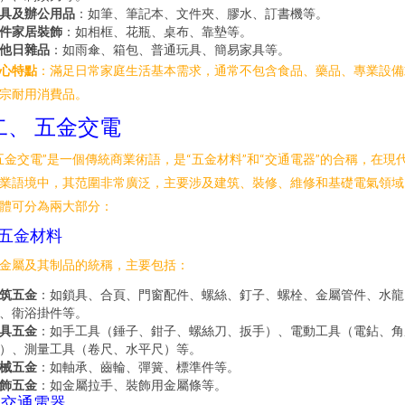
具及辦公用品
：如筆、筆記本、文件夾、膠水、訂書機等。
件家居裝飾
：如相框、花瓶、桌布、靠墊等。
他日雜品
：如雨傘、箱包、普通玩具、簡易家具等。
心特點
：滿足日常家庭生活基本需求，通常不包含食品、藥品、專業設備
宗耐用消費品。
二、 五金交電
五金交電”是一個傳統商業術語，是“五金材料”和“交通電器”的合稱，在現
業語境中，其范圍非常廣泛，主要涉及建筑、裝修、維修和基礎電氣領域
體可分為兩大部分：
. 五金材料
金屬及其制品的統稱，主要包括：
筑五金
：如鎖具、合頁、門窗配件、螺絲、釘子、螺栓、金屬管件、水龍
、衛浴掛件等。
具五金
：如手工具（錘子、鉗子、螺絲刀、扳手）、電動工具（電鉆、角
）、測量工具（卷尺、水平尺）等。
械五金
：如軸承、齒輪、彈簧、標準件等。
飾五金
：如金屬拉手、裝飾用金屬條等。
. 交通電器