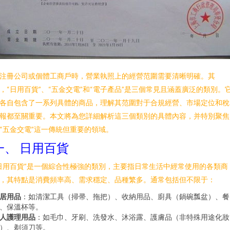
注冊公司或個體工商戶時，營業執照上的經營范圍需要清晰明確。其
，“日用百貨”、“五金交電”和“電子產品”是三個常見且涵蓋廣泛的類別。
各自包含了一系列具體的商品，理解其范圍對于合規經營、市場定位和稅
報都至關重要。本文將為您詳細解析這三個類別的具體內容，并特別聚焦
“五金交電”這一傳統但重要的領域。
一、 日用百貨
日用百貨”是一個綜合性極強的類別，主要指日常生活中經常使用的各類商
，其特點是消費頻率高、需求穩定、品種繁多。通常包括但不限于：
居用品
：如清潔工具（掃帚、拖把）、收納用品、廚具（鍋碗瓢盆）、餐
、保溫杯等。
人護理用品
：如毛巾、牙刷、洗發水、沐浴露、護膚品（非特殊用途化妝
）、剃須刀等。