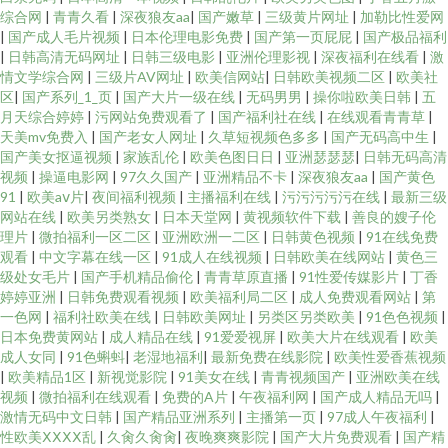
综合网
|
青青久看
|
深夜狼友aa
|
国产嫩草
|
三级黄片网址
|
加勒比性爱网
|
国产成人毛片视频
|
日本伦理电影免费
|
国产第一页屁屁
|
国产极品福利
|
日韩高清无码网址
|
日韩三级电影
|
亚洲伦理影视
|
深夜福利在线看
|
激
情文学综合网
|
三级片AV网址
|
欧美信网站
|
日韩欧美视频二区
|
欧美社
区
|
国产系列_1_页
|
国产大片一级在线
|
无码男男
|
操你啦欧美日韩
|
五
月天综合婷婷
|
污网站免费观看了
|
国产福利社在线
|
在线观看青青草
|
天美mv免费入
|
国产老女人网址
|
久草短视频色多多
|
国产无码高中生
|
国产美女抠逼视频
|
家族乱伦
|
欧美色图日日
|
亚洲瑟瑟瑟
|
日韩无码高清
视频
|
操逼电影网
|
97久久国产
|
亚洲精品不卡
|
深夜狼友aa
|
国产黄色
91
|
欧美aⅴ片
|
夜间福利视频
|
主播福利在线
|
污污污污污在线
|
最新三级
网站在线
|
欧美另类熟女
|
日本天堂网
|
黄视频软件下载
|
善良的嫂子伦
理片
|
微拍福利一区二区
|
亚洲欧洲一二区
|
日韩黄色视频
|
91在线免费
观看
|
中文字幕在线一区
|
91成人在线视频
|
日韩欧美在线网站
|
黄色三
级处女毛片
|
国产手机精品偷伦
|
青青草原直播
|
91性爱传媒影片
|
丁香
婷婷亚洲
|
日韩免费观看视频
|
欧美福利局二区
|
成人免费观看网站
|
第
一色网
|
福利社欧美在线
|
日韩欧美网址
|
另类区另类欧美
|
91色色视频
|
日本免费黄网站
|
成人精品在线
|
91爱爱视屏
|
欧美大片在线观看
|
欧美
成人女同
|
91色蝌蚪
|
老湿地福利
|
最新免费在线影院
|
欧美性爱香蕉视频
|
欧美精品1区
|
新视觉影院
|
91美女在线
|
青青视频国产
|
亚洲欧美在线
视频
|
微拍福利在线观看
|
免费的A片
|
午夜福利网
|
国产成人精品无吗
|
激情无码中文日韩
|
国产精品亚洲系列
|
主播第一页
|
97成人午夜福利
|
性欧美ⅩⅩⅩⅩ乱
|
久肏久肏肏
|
夜晚爽爽影院
|
国产大片免费观看
|
国产精