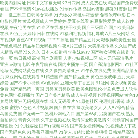
欧美内射网址
日本中文字幕无码
97日穴网
成人免费在线
精品国产免费观
导航在线 91黑料吧 91免得网址 91视频cop 91探花视频在线更新 97人妻资源
看
国产不卡高清
91av在线播放
91制作传媒
岛国av资源
超碰91资源
国产
乱一乱二乱三
日韩美女直播
91尤物69
蜜桃午夜激情
免费伦理电影
日本
电影伦理片
黄瓜视频成人
性爱婷婷
爱豆在线看
麻豆影院爱爱
成人软件
总站超碰 大香蕉国产 国产AV第一导航 国产精品一二三 日韩欧美国产八点影
视频
午夜宅男在线
91专区在线
狠狠干欧美
国产三级国产
国产欧美日韩
在线
97五月天婷婷
日韩在线网
91福利社视频
福利导航
A片三级网站
久
院 一区二区三区 91n免费处女在 91免费国视频 91熟女露脸 91中文国产视频
草视频8
香蕉APP污视频
艹艹艹插逼
国产精品五月天
狠狠操欧美性爱
国
产绝色精品
精品孕妇无码视频
午夜A片三级片
天美果冻传媒
久久国产成
人精品
精品93久久久
日本人妖射精
学生妹avav
国产熟女视频在线
乱伦
av伊人久久青草 成人斗音视频 欧美高清专区 天堂色www 91超碰人人操 91小
第一页
韩日视频
高清国产剧观看
人妻少妇视频二区
成人无码高清毛片
亚洲av激情电影
午夜导航在线
国内主播第一页
国产高清电影网址
91社区
网站 成人性交 黑丝诱惑AV 久久五月天丁香网 欧美福利姬在线观看 日韩综合
论坛
免费网站黄色在线
久久偷拍高清亚洲
91午夜在线免费
亚洲精品第五
页
麻豆网站在线观看
91精选国产
国产精品亚洲
黄色三级成年
五月天婷
婷爱
国产不卡小视频
AV色哟哟
亚洲天堂丁香五月
91社网
美女视频黄全
网址 91包操 91竹菊 传媒视频福利 欧美a在线视频观看 日韩无码不卡的 亚洲
免费
国产精品第一页国
另类区另类欧美
欧美色图乱伦小说
免费成人软件
黄色网址视频播放
国产日产美产精品
成人午夜视频
伦理视频网站
黄色18
久久 日日日干夜夜夜爽 青草视频91导航 免费东方AV 亚洲色午夜 韩日色情 亚
禁网站
亚洲无码视频在线
成人无码看片
91原创社区
伦理电影香港
成人
免费
蜜桃91色色
A片视频网
国产自在线
操欧美老女人
人人97综合精品
岛国免费
国产无码一二
蜜桃tv网站入口
国产第66页
另类国产在线
熟女
洲日韩国产成人在线 国产亚洲欧美成人 黄色a网站在线看3 亚洲激喷 婷婷超
自拍偷拍
青青久视频
久草新视频在线
激情深爱欧美激情
91视频官网国产
狠狠操-91
91我要操
国产ts视频网站
国产美女视频网站
91视频成人下载
碰97在线 中文娱乐2 91国产网站 91网红在线视频 韩国V网 欧美午夜 熟女
国产无码色色
91香蕉亚洲精品
91伊人加勒比
欧美狠狠插
日韩精品高清