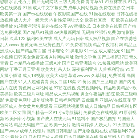
慰喷水
乱伦五月
国产无码网站
三级无毒免费
青青草51
91丝袜在线
91九
色在线观看
91插
成人中文字幕免费
成年人网站视频
免费在线影院
日本
欧美第一页
国产ts在线观看
午夜影院国产在线
91操在线观看
日韩在线播
放视频
成人大片一级天天
内射性爱网址大全
欧美社区第一页
欧美在线视
频播放
91视频污污污
超碰在线公开
AV蜜桃吃瓜
日本欧美在线看
国产精
选免费视频
国产精品91视频
69热最新网址
无码白丝强行免费
激情影院
日韩
久草123
福利欧美在线
成人片无码
日韩成人极品视频
国产在线诱惑
乱人xxxxx
超黄无码
三级黄色图片
91免费看视频
精品午夜福利网
精品亚
洲成a人
国产精品萌白酱
日本理论
91操电影
91一区
成人精品无
91国产
小视频
日韩美女免费直播
A片网站网址
激情文学色
国产主播第37页
青久
青青
日本精品在线播放
三级A片
国产日韩亚洲综合
91短视频网站
欧美骚
网站
丁香五月天亚洲
欧美大粗吊人妖
深夜福利亚洲
人兽福利导航
91叉
叉操小骚逼
成人18视频
欧美大鸡吧
草逼wwww
久草福利免费试看
岛国
国产在线
91人人超碰青青
美女白丝18禁
91肏比
国产三区电影
国产内射
后入在线
黄色网址网站网址
97超在线视
免费视频网站
精品欧美精品v
欧
美操碰
欧美二级片网址
精品成人无码视频
男女午夜福利影院
欧美三级电
影
免费黄色网址
成年版快手
日韩福利无码
四虎四房
亚洲AV在线豆花
亚
洲区成人
美女黄片免费观看
三级网站视频网
成人日韩精品
日韩福利专区
欧美二区女同
国产精品一区91
小x导航福利
免费黄色在线视频
91原创视
频
欧美日韩小视频
国产成人在线无码
91黑料不
国产极品自拍
岛国最大
色网站
精品无码国产二品
欧美一及片
激情网婷婷
人妖大片
91天堂影视
国产www
成年人伦理片
高清日韩电影
国产尤物视频在线
超碰福利97视
屏
91看片入口
日本国产成人视频
日本日韩欧美在线
黄色资料入口
黄色