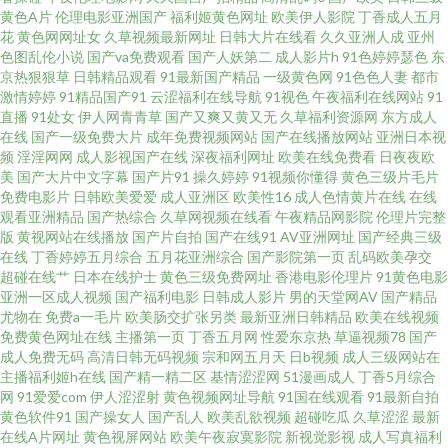
黄色A片
伦理电影亚洲国产
福利姬黄色网址
欧美伊人影院
丁香成人五月
青草国产精品 91国产嫩草 91在线精品视频 www96黑料 成人av影院影视城 国
花
黄色网网址女
久草视频最新网址
日韩大片在线看
久久亚洲人成
亚州
色图乱伦小说
国产va免费观看
国产人妖第二
成人影片h
91色婷婷瑟色
东
产免费AV资源 国精品无码 久精品久久 久久嫩草视频 久久草婷婷网站 日韩欧
京热狠狠草
日韩精品观看
91最新国产精品
一级黄色网
91色色人妻
都市
激情婷婷
91精品国产91
云涩福利在线导航
91视色
午夜福利在线网站
91
直播
91处女
伊人网青青草
国产又爽又黄又无
久草福利资源网
东方成人
美性插 久久视频女人 日韩导航第一页 亚洲AV福利在线观看 伊人草比 在线
在线
国产一级免费大片
成年免费视频网站
国产在线播放网站
亚洲日本视
频
淫淫网网
成人影视国产在线
深夜福利网址
欧美在线免费看
日夜夜欧
91n套装拍 影音先锋av网址 欧美精品网站 三级黄色官网 五月天AV原创 日本
美
国产大片中文字幕
国产片91
操久婷婷
91视频你懂得
黄色三级片毛片
免费电影片
日韩欧美爱爱
成人亚洲区
欧美性16
成人色情黄片在线
在线
观看亚洲精品
国产热综合
久草网视频在线看
午夜精品网影院
伦理片完整
精品十二区 色情久久视频网 日韩美女大片 萌白酱白虎一线天 国产91在线视
版
黄视网站在线播放
国产片自拍
国产在线91
AV亚洲网址
国产经典三级
在线
丁香婷婷五月综合
五月花亚洲综合
国产影院第一页
乱码欧美孕交
频红杏 国产综合在线不卡 男人的天堂自蔚 亚洲日本韩国精品 影音先锋无码
超碰在线艹
日本在线护士
黄色三级免费网址
香港电影伦理片
91黄色电影
亚洲一区成人视频
国产福利电影
日韩成人影片
男的天堂网AV
国产精品
尤物在
免费a一毛片
欧美肠交扩张另类
最新亚洲日韩精品
欧美在线视频
精品 91大香蕉在线 91久久人人操人妻 91狼友网操操 91试看小视频网站 91
免费黄色网址在线
主播第一页
丁香五月网
性爱东京热
草逼视频78
国产
成人免费无码
高清日韩无码视频
宗和网五月天
日b视频
成人三级网站在
视频播放精品 香蕉伊网络在线 成人网人妻久合 抖阴在线免费观看 国产三级
主播福利姬h在线
国产精一精二区
基情涩涩网
51漫画成人
丁香5月综合
网
91爱爱com
伊人涩涩射
黄色视频网址导航
91国在线观看
91最新自拍
黄色软件91
国产操女人
国产乱人
欧美乱欲视频
超碰吃瓜
久草涩涩
最新
内射 九九热精品国产 久久精品九欧美 免费在线观看AV 青青操社区 69av福利
在线A片网址
黄色视屏网站
欧美午夜寂寞影院
新视觉影视
成人写真福利