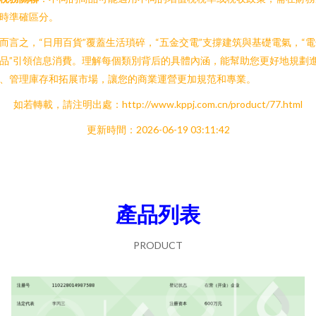
時準確區分。
而言之，“日用百貨”覆蓋生活瑣碎，“五金交電”支撐建筑與基礎電氣，“
品”引領信息消費。理解每個類別背后的具體內涵，能幫助您更好地規劃
、管理庫存和拓展市場，讓您的商業運營更加規范和專業。
如若轉載，請注明出處：http://www.kppj.com.cn/product/77.html
更新時間：2026-06-19 03:11:42
產品列表
PRODUCT