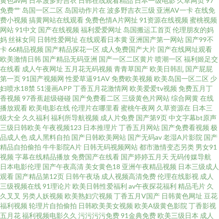
黄色av网
日本波多野吉衣
日韩在线观看精品
日本一级电影
久草网页
97
免费艹
岛国一区二区
岛国动作片在
波多野吉衣三级
亚洲AV一卡
在线免
wwwcn 夜夜女人国产精品 91色青草 www97人人视频 福利91 久久肏肏 青草
费小视频
搞黄网站在线观看
免费色情A片网扯
91资源在线视频
蜜桃视频
网站
91中文
国产在线视频
福利爱爱网址
岛国搬运工首页
伦理朋友的妈
视频区 婷婷五月论坛 91视频免费观看 豆奶视频导航 久操网影片 涩涩伦理影
妈
丝袜女同
日韩性爱网址
在线观看日本黄
亚洲国产第一网站
国产99不
卡
66精品视频
国产精品探花一区
成人免费国产大片
国产在线网址观看
欧美激情日韩
国产精品无码亚洲
国产一区二区黄片
喷潮一区
福利姬足交
院 伊人91影院 91图片视频在线观看 第一福利社区导航视频 免费肏屄 视频三
在线看
成人午夜网址
五月花无码视频
青青草国产
欧美日韩乱
国产屁屁
第一页
91国产视频网
性爱草逼91AV
免费欧美视频
欧美岛国一区二区
少
级 91原创视频在线观看 91在线观看最新地址 国产午夜福利av 欧美性爱Tv人
妇喷水18禁
51漫画APP
丁香五月花激情网
欧美爱爱tv视频
免费五月丁
香视频
97香蕉超级碰碰
国产免费看二区
三级黄色片网站
综合网黄
在线
播放观看
欧美电影在线
伦理片在哪里看
蜜桃午夜网
久草资源在
日本三
与兽 午夜瑟瑟 91非常黄男女爆躁N 91在线拍拍 韩日精品中文 伊人婷婷久久
级大全
久久福利
福利所导航视频
成人片免费
国产第9页
中文字幕bt原声
三级日韩欧美
午夜视频123
日本推理片
丁香五月网站
国产免费看视频
极
狠狠网 97色伦电影 影音先锋最新A片网 wwwcom99热 久草视频网 日韩乱码
品成人色
成人黑料自拍
国产日韩欧美网站
国产无码av
老湿A片影院
国产
精品自拍偷拍
牛牛影院A片
日韩无码视频网站
都市激情变态另类
男女91
视频
字幕在线精品播放
免费国产在线看
国产婷婷五月天
无码传媒导航
一区 影音先锋av资源在线 91青娱乐福利导航 黄色东京热资源网站 五月开心
日本电影伦理
国产午夜高清
美女黄色18
亚洲午夜精品视频
日本三级成人
观看
国产精品第12页
日韩午夜场
成人视频高清免费
伦理在线影视
成人
激情网 91热国产人妖 超碰人人插 青青草好屌色 一本道三四五区 91素人草草
三级视频在线
91理论片
欧美日韩性爱福利
av午夜探花福利
精品毛片
久
久叉叉
另类人妖视频
欧美熟妇穴视频
丁香五月V国产
日韩黄色网址
豆花
福利视频
轮理片自拍偷拍
日韩欧美美女视频
欧美A级黄色影院
丁香影视
影院 福利AV导航在线 无码中文字幕懂色 91午夜福利免费 国产海角AV 日韩A
五月花
福利视频电影久久
污污污污免费
91金典免费
欧美三级日本
成人