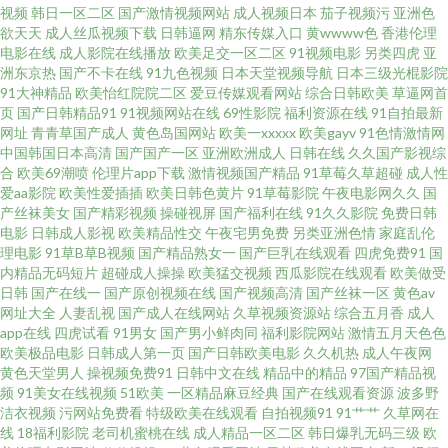
视频
韩日一区二区
国产激情视频网站
成人视频日本
茄子视频污
亚洲色
视频 亚洲色午夜 欧美性爱主站 老女人综合网 岛国AV一本道加勒比 东京热福
欲天天
成人丝瓜视频下载
日韩逼网
精东传媒入口
黄wwww色
香港伦理
电影在线
成人影院在线播放
欧美足交一区二区
91视频电影
另类四虎
亚
利电影在线 91国产精品传媒电影 91av国产在线播放 日韩最新AV 婷婷成人综
洲东京热
国产不卡在线
91九色视频
日本天堂视频导航
日本三级光棍影院
91大神精品
欧美怡红院院二区
爱豆传媒观看网站
综合日韩欧美
草逼网首
页
国产日韩精品91
91视频网站在线
69性影院
福利资源在线
91自拍最新
合网 少妇人妻一二三区 日韩精品自拍1 国产成人日本在线视频 后入丰满少妇
网址
青青草国产成人
黄色岛国网站
欧美一xxxxx
欧美gayv
91色情激情网
中国韩国日本高清
国产国产一区
亚洲欧洲成人
日韩在线
久久国产影视综
超碰人人人91 人妖自慰网站 黑丝美女 国产夫妻自拍A片 国产久久伊人精品在
合
欧美69潮喷
伦理片app下载
激情视频国产精品
91草莓久草超碰
成人性
爱aa影院
欧美性爱插插
欧美日韩色黄片
91草莓影院
午夜电影网久久
国
产丝袜美女
国产精彩视频
操碰视屏
国产福利在线
91久久影院
免费日韩
线 久久国产伊人网 老司机精品 论理肏屁屄片 久草韩日WWW 欧美另类第一
电影
日韩成人影视
欧美精品性交
午夜宅男免费
另类亚洲色情
家庭乱伦
理电影
91草B草B视频
国产精品熟女一
国产巨乳在线观看
四虎免费91
国
液 欧美性交A 欧美情色网 国产高潮精品久久 97福利啦 91免费在线观看网站
内精品无码短片
超碰成人操操
欧美猛交视频
西瓜影院在线观看
欧美做受
日韩
国产在线一
国产原创视频在线
国产视频高清
国产丝袜一区
黄色av
网址大全
人妻乱视
国产成人在线网站
久草视频资源站
综合五月香
成人
综合涩久久 91成人淫综合 综合欧美后入 国产66页专区 岛国激情一区 影音AV
app在线
四虎试看
91男女
国产男小鲜肉同
福利影院网站
激情五月天色色
欧美极品电影
日韩成人第一页
国产日韩欧美电影
久久机热
成人午夜网
妈妈 久久国产精品熟女 大香蕉福利导航 成人深夜福利黄色在线 91大神呆哥
黄色天堂男人
操视频免费91
日韩中文在线
精品中的精品
97国产精品视
频
91美女在线视频
51欧美
一区精品麻豆经典
国产在线观看资源
波多野
洁衣视频
污网站免费看
特级欧美在线观看
自拍视频91
91艹艹
久草网在
视频模特 涩涩资源网 91深夜网站色 91国产尤物 91成人18 欧美成人一二 国
线
18福利影院
老司机蜜桃在线
成人精品一区二区
韩日爆乳无码三级
欧