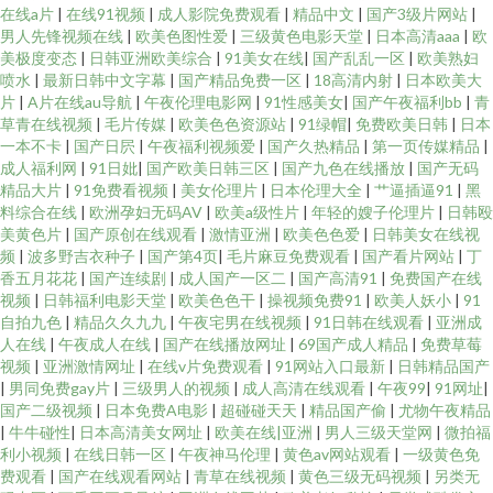
在线a片
|
在线91视频
|
成人影院免费观看
|
精品中文
|
国产3级片网站
|
男人先锋视频在线
|
欧美色图性爱
|
三级黄色电影天堂
|
日本高清aaa
|
欧
美极度变态
|
日韩亚洲欧美综合
|
91美女在线
|
国产乱乱一区
|
欧美熟妇
喷水
|
最新日韩中文字幕
|
国产精品免费一区
|
18高清内射
|
日本欧美大
片
|
A片在线au导航
|
午夜伦理电影网
|
91性感美女
|
国产午夜福利bb
|
青
草青在线视频
|
毛片传媒
|
欧美色色资源站
|
91绿帽
|
免费欧美日韩
|
日本
一本不卡
|
国产日屄
|
午夜福利视频爱
|
国产久热精品
|
第一页传媒精品
|
成人福利网
|
91日妣
|
国产欧美日韩三区
|
国产九色在线播放
|
国产无码
精品大片
|
91免费看视频
|
美女伦理片
|
日本伦理大全
|
艹逼插逼91
|
黑
料综合在线
|
欧洲孕妇无码AV
|
欧美a级性片
|
年轻的嫂子伦理片
|
日韩殴
美黄色片
|
国产原创在线观看
|
激情亚洲
|
欧美色色爱
|
日韩美女在线视
频
|
波多野吉衣种子
|
国产第4页
|
毛片麻豆免费观看
|
国产看片网站
|
丁
香五月花花
|
国产连续剧
|
成人国产一区二
|
国产高清91
|
免费国产在线
视频
|
日韩福利电影天堂
|
欧美色色干
|
操视频免费91
|
欧美人妖小
|
91
自拍九色
|
精品久久九九
|
午夜宅男在线视频
|
91日韩在线观看
|
亚洲成
人在线
|
午夜成人在线
|
国产在线播放网址
|
69国产成人精品
|
免费草莓
视频
|
亚洲激情网址
|
在线v片免费观看
|
91网站入口最新
|
日韩精品国产
|
男同免费gay片
|
三级男人的视频
|
成人高清在线观看
|
午夜99
|
91网址
|
国产二级视频
|
日本免费A电影
|
超碰碰天天
|
精品国产偷
|
尤物午夜精品
|
牛牛碰性
|
日本高清美女网址
|
欧美在线|亚洲
|
男人三级天堂网
|
微拍福
利小视频
|
在线日韩一区
|
午夜神马伦理
|
黄色av网站观看
|
一级黄色免
费观看
|
国产在线观看网站
|
青草在线视频
|
黄色三级无码视频
|
另类无