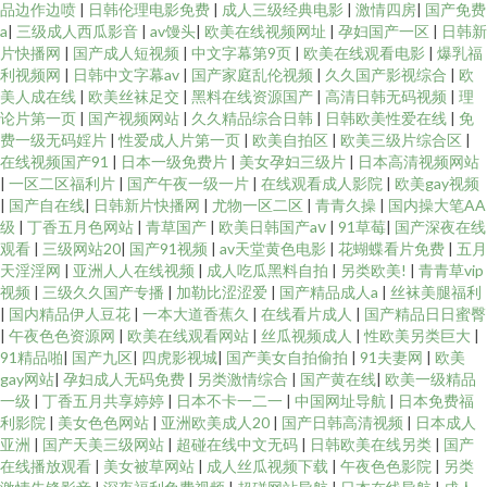
品边作边喷
|
日韩伦理电影免费
|
成人三级经典电影
|
激情四房
|
国产免费
a
|
三级成人西瓜影音
|
av馒头
|
欧美在线视频网址
|
孕妇国产一区
|
日韩新
片快播网
|
国产成人短视频
|
中文字幕第9页
|
欧美在线观看电影
|
爆乳福
利视频网
|
日韩中文字幕av
|
国产家庭乱伦视频
|
久久国产影视综合
|
欧
美人成在线
|
欧美丝袜足交
|
黑料在线资源国产
|
高清日韩无码视频
|
理
论片第一页
|
国产视频网站
|
久久精品综合日韩
|
日韩欧美性爱在线
|
免
费一级无码婬片
|
性爱成人片第一页
|
欧美自拍区
|
欧美三级片综合区
|
在线视频国产91
|
日本一级免费片
|
美女孕妇三级片
|
日本高清视频网站
|
一区二区福利片
|
国产午夜一级一片
|
在线观看成人影院
|
欧美gay视频
|
国产自在线
|
日韩新片快播网
|
尤物一区二区
|
青青久操
|
国内操大笔AA
级
|
丁香五月色网站
|
青草国产
|
欧美日韩国产aⅴ
|
91草莓
|
国产深夜在线
观看
|
三级网站20
|
国产91视频
|
av天堂黄色电影
|
花蝴蝶看片免费
|
五月
天淫淫网
|
亚洲人人在线视频
|
成人吃瓜黑料自拍
|
另类欧美!
|
青青草vip
视频
|
三级久久国产专播
|
加勒比涩涩爱
|
国产精品成人a
|
丝袜美腿福利
|
国内精品伊人豆花
|
一本大道香蕉久
|
在线看片成人
|
国产精品日日蜜臀
|
午夜色色资源网
|
欧美在线观看网站
|
丝瓜视频成人
|
性欧美另类巨大
|
91精品啪
|
国产九区
|
四虎影视城
|
国产美女自拍偷拍
|
91夫妻网
|
欧美
gay网站
|
孕妇成人无码免费
|
另类激情综合
|
国产黄在线
|
欧美一级精品
一级
|
丁香五月共享婷婷
|
日本不卡一二一
|
中国网址导航
|
日本免费福
利影院
|
美女色色网站
|
亚洲欧美成人20
|
国产日韩高清视频
|
日本成人
亚洲
|
国产天美三级网站
|
超碰在线中文无码
|
日韩欧美在线另类
|
国产
在线播放观看
|
美女被草网站
|
成人丝瓜视频下载
|
午夜色色影院
|
另类