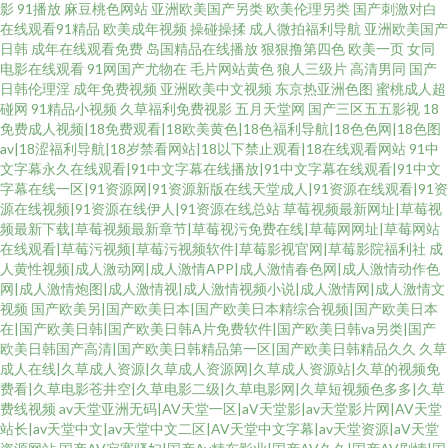
影
91播放
麻豆桃色网站
亚洲欧美国产另类
欧美伦理另类
国产刺激对白
在线观看91精品
欧美成年视频
操碰操揉
成人微拍福利导航
亚洲欧美国产
日韩
成年在线观看免费
岛国精品在线播放
狠狠撸第四色
欧美一页
女同
电影在线观看
91网国产尤物在
毛片网站黄色
狼人三级片
高清男同
国产
日韩伦理淫
成年免费视频
亚洲欧美中文视频
东京热亚洲色图
蜜桃成人超
碰网
91精品小视频
久草福利免费视影
五月天堂网
国产三区五五影视
18
免费成人视频|18免费观看|18欧美黄色|18色福利导航|18色色网|18色图
av|18涩福利导航|18岁禁看网站|18以下禁止观看|18在线观看网站
91中
文字幕永久在线观看|91中文字幕在线播放|91中文字幕在线观看|91中文
字幕在线一区|91资源网|91资源新版在线天堂成人|91资源在线观看|91资
源在线视频|91资源在线伊人|91资源在线总站
草莓视频最新网址|草莓视
频最新下载|草莓视频最新章节|草莓视污免费在线|草莓网网址|草莓网站
在线观看|草莓污视频|草莓污视频软件|草莓影视官网|草莓影院福利社
成
人黄性视频|成人激动网|成人激情APP|成人激情春色网|成人激情动作色
网|成人激情炮图|成人激情视|成人激情视频小说|成人激情网|成人激情文
视频
国产欧美另|国产欧美日本|国产欧美日本精综合视频|国产欧美日本
在|国产欧美日韩|国产欧美日韩A片免费软件|国产欧美日韩va另类|国产
欧美日韩国产高清|国产欧美日韩精品第一区|国产欧美日韩精品久久
久草
成人在线|久草成人资源|久草成人资源网|久草成人资源站|久草的视频免
费看|久草电影苍井空|久草电影二级|久草电影网|久草短视频色多多|久草
费线视频
av天堂亚洲无码|AV天堂一区|aV天堂影|av天堂影片网|AV天堂
站长|av天堂中文|av天堂中文二区|AV天堂中文字幕|av天堂资源|aV天堂