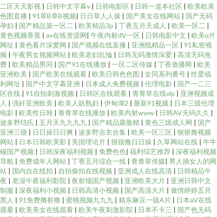
二区天天影视
|
日韩中文字幕v
|
日韩电影区
|
日韩一道本社区
|
欧美欧美
色图直播
|
91草B草B视频
|
日日草人人操
|
国产美女在线网站
|
国产无码
孕妇
|
国产精品第一区二
|
欧美精品3p
|
丁香五月天成人
|
欧美一区二
|
黄色视频香蕉
|
av在线资源网
|
午夜内射dV一区
|
日韩电影中文
|
欧美α片
网址
|
黄色看片深爱网
|
国产视频在线直播
|
亚洲线精品一区
|
91私密视
频
|
午夜男女视频网站
|
欧美老妇乱惀
|
日韩无码激情深爱
|
高清无码免
费
|
欧美精品男同
|
国产91在线播放
|
一区二区传媒
|
丁香激播网
|
欧美
亚洲欧美
|
国产欧美在线观看
|
欧美日韩色色图
|
女同系列番号
|
性爱福
利网址
|
国产中文字幕亚洲
|
日本成人免费视频
|
伦理电影
|
国产一二三
区在线
|
91自拍刺激视频
|
日韩区在线观看
|
青青草在线vip
|
亚洲视频成
人
|
强奸亚洲欧美
|
欧美人妖熟妇
|
伊甸湖2
|
最新91视频
|
日本三级伦理
电影
|
欧美性日韩
|
青青草在线播放
|
欧美内射www
|
日韩AV无码久久
|
波多野结氏
|
五月天九九九九
|
国产精品露脸精
|
黄色三级成人网
|
国产
亚洲三级
|
日日操日日爽
|
波多野吉衣合集
|
欧美一区三区
|
狠狠撸视频
网站
|
日本日韩欧美影
|
美国理论片
|
很很撸日日操
|
久草网站在线
|
牛牛
碰国产视频
|
日韩深夜福利视频
|
免费色色
|
福利综艺推荐
|
深夜福利视频
导航
|
免费成年人网站
|
丁香五月综合一线
|
青青草传媒
|
男人插女人的网
站
|
国内自在线拍
|
自拍偷拍在线视频
|
亚洲成人在线高清
|
日韩精品午
夜
|
老湿午夜福利影院
|
夜射猫国产视频
|
亚洲欧美大片
|
亚洲日韩中文
制服
|
深夜福利小视频
|
日韩高清小视频
|
国产高清大片
|
激情婷婷五月
黑人
|
91免费撸射撸
|
蜜桃视频九九九
|
精东麻豆一级A片
|
日本aⅤ在线
观看
|
欧美美女在线观看
|
欧美午夜刺激影院
|
日本不卡三
|
国产色无码