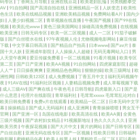
码专区
|
丁香网五月导航
|
亚洲在线豆花
|
欧美老妇乱惀
|
另类残酷拳交
AV
|
91自拍网
|
国产高清自拍在线
|
亚洲线精品一区
|
人妖变态
|
欧美性
色生活
|
欧美在线精品视频
|
亚洲欧美精品视频
|
免费网站看A片
|
国内少
妇
|
人妻少妇视频二区
|
青草视频在线直播
|
午夜国产视频
|
国产99在线
视频
|
欧美乱伦www
|
黄色三级美国网站
|
操碰高清免费视频
|
在线视频
欧美亚洲
|
日韩无码专区
|
欧美一区二区视频
|
成人一二区
|
91茄子破解
版
|
国产白丝喷水在线
|
97午夜视频人伦
|
尤物视频电影网站
|
麻豆传媒
下载
|
中文字幕日韩高清
|
国产精品自产拍高
|
曰本www
|
国产aⅴ片
|
泰
国十大人妖
|
亚洲成年影院
|
人人操操人人超碰
|
无码无毒网站入口
|
男
人天堂午夜网
|
爱豆传媒免费看
|
一区二线视频
|
91看片视频
|
欧美专区
第二页
|
国产日产亚洲
|
欧美AA视频
|
91自拍网站
|
四虎家庭影院
|
超碰
人人艹
|
日日操夜爽爽
|
亚洲精品色色网站
|
狠狠的操
|
欧美三级网址
|
欧
洲性网
|
日韩欧美123区
|
成人免费视频
|
丁香五月中文
|
福利无码视频午
夜
|
91AV在线
|
91福利社区视频
|
人妻精品视频免费
|
成人草莓视频下载
|
成人三级AV
|
国产爽在线
|
午夜色毛
|
日韩导航
|
四虎最新入口
|
国产是
什么意思
|
伦理片在线影院
|
青草福利社
|
毛茸茸xxxxx 毛茸茸乱论对白
|
欧美日韩免费看
|
免费v片在线观看
|
欧美精品一区二区
|
日本无码中文字
幕
|
操操精品
|
国产成人无码福利
|
成人亚洲网
|
青青操操喷喷
|
男女互干
官网
|
国产亚洲一区
|
岛国在线电影
|
欧美高清在线
|
欧美AA黄
|
全黄色
三级片视频
|
国产农村妇女精品
|
91视频新地址
|
热久久久久久久
|
亚洲
欧美另类
|
午夜探花视频
|
国产大片中文
|
黄片的网站
|
国产日韩专区
|
国
产白丝自慰
|
亚洲无码在线专区
|
国产一区视频
|
性欧美日韩
|
日韩福利
电影网
|
蜜桃精品午夜
|
欧美人妖黑人妖
|
黑料吃瓜一区二区
|
可以看的