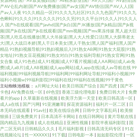
资源网站
国产AV寂寞骚妇|国产Av精东影业|国产AV久久|国产AV剧情|国
产AV仑乱内谢|国产AV免费播放|国产av女|国产AV情侣|国产AV人人|国
产av人人夜
91久久精品一区|91久久九九社区|91久久九色国产|91久久九
色蝌蚪|91久久久|91久久久久|91久久另|91久久平台|91久久人|91久久人
人
国产h在线观看|国产javhd|国产jk白|国产JK播放|国产jk精品|国产jk视
频|国产jk在线|国产jk在线观看|国产mm视频|国产mv果冻传媒
黑人超大巨
茎|黑人吃瓜在线播放|黑人大吊操逼|黑人大人性爱口活|黑人大荫蒂老太
大|黑人大战日本娇|黑人干日本美女|黑人干熟女|黑人国产福利|黑人国产
精品
91熟妇视频导航|91熟妇视频后入|91熟女AB网|91熟女大屁股|91熟
女地址|91熟女豆花视频|91熟女对白|91熟女福利导航|91熟女官网|91熟
女合集
成人91色色|成人91视频|成人97看片视频|成人AA网站|成人ab免
费|成人aB片|成人AB视频|成人app网站|成人app在线|成人av导航在线
99
福利视频|99福利视频导航|99福利网|99福利网址导航|99福利小视频|99
福利小视频w|99福利影院|99福利在线|99福利在线视频|99干黄色
主站蜘蛛池模板：
a片网址大站
|
欧美日韩国产综合
|
国产四虎
|
国产不
卡色
|
AV免费在线一区
|
69色堂
|
香港三级伦理电影
|
免费日韩大片
|
免费
看片的app
|
久草最新在线视频
|
欧美浮力第一天堂
|
欧美日韩高清一区
|
成人a在线
|
国产污网
|
91亚洲嫩草
|
探花资源福利
|
福利片一区二区
|
日
本无码在线观看
|
91av社
|
欧美在线综合网
|
日韩中文字幕乱码
|
欧美狠
狠插
|
三级免费黄片
|
日本高清不卡网站
|
在线日韩网站
|
黄片导航在线
|
国内精品九九视频
|
成人在线精品
|
亚洲性视频
|
影院半夜福利影院
|
国
产二区无码
|
日韩精品久久久
|
毛片福利影视
|
日韩高清无码专区
|
91在
线视频论坛
|
性一XXXXX1
|
91下载
|
日韩电影一本
|
如如影院伦理
|
一区