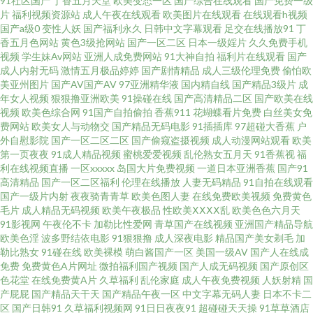
91社区国产
丁香五月天堂
欧美变态一区
国产综合在线观看
国产免费一级
日韩伦理 三级中文av 欧美sss 欧美亚洲成人网站在线 欧美性爱第五区 另类美
片
福利视频资源站
成人午夜在线观看
欧美图片在线观看
在线观看h视频
国产a级0
变性人妖
国产福利永久
日韩中文字幕观看
足交在线播放91
丁
香五月色网站
黄色3级抢网站
国产一区二区
日本一级婬片
久久免费手机
日韩 久6久6中文字幕 玖玖情色资源 久久网站链接 青青草超踫 欧美a久久 久
视频
学生妹Av网站
亚洲人成免费网站
91大神自拍
福利片在线观看
国产
成人内射无码
激情五月极品婷婷
国产剧情精品
成人三级伦理免费
偷怕欧
久亚洲熟妇中文字幕 日本久操视频播放 人人肏视频 老熟妇一区 九九热网 国
美亚州图片
国产AV国产AV
97亚洲精华液
国内精自线
国产精品3级片
成
年女人视频
狠狠撸亚洲欧美
91操碰在线
国产高清精品二区
国产欧美在线
视频
欧美色综合网
91国产自拍偷拍
香蕉911
花蝴蝶看片免费
白丝美女免
产精品欧美日韩五月 韩美一级黄色 黑丝少妇91 国产豆花在线操 国产在线青
费网站
欧美女人与动物交
国产精品无码电影
91插插库
97超碰大香蕉
户
外自慰影院
国产一区二区二区
国产偷窥盗摄视频
成人动漫网站观看
欧美
青草 国产亚洲欧美日朝成人 久久99精品视频 久久超碰福利 国产在线啪啪 超
第一页夜夜
91成人精品视频
蜜桃爱爱视频
乱伦熟女五月天
91香蕉视
福
利在线视频直播
一区xxxxx
岛国大片免费视频
一道日本亚洲香蕉
国产91
高清精品
国产一区二区福利
伦理在线播放
人妻无码精品
91自拍在线观看
碰在线搞99 91国内在线观看 午夜男福利Av 美女白絲18禁 国产一级九九久久
国产一级片内射
夜夜骑青青草
欧美色图人妻
在线免费欧美视频
免费黄色
毛片
成人精品无码视频
欧美午夜极品
性欧美ⅩⅩⅩⅩ乱
欧美色色六月天
91网站永久免费看视频 新国产久久 久久成人欧美 92看看福利视频 91绯色视
91影视网
午夜伦不卡
加勒比性爱网
青草国产在线视频
亚洲国产精品导航
欧美色淫
波多野结依电影
91狠狠撸
成人深夜电影
精品国产美女剃毛
加
勒比熟女
91碰在线
欧美裸模
萌白酱国产一区
美国一级AV
国产人在线成
频系列 亚洲色图28p 亚洲偷牌自拍 人人c人爽 欧美日在线 久久999 成人午夜
免费
免费黄色A片网址
微拍福利国产视频
国产人成无码视频
国产原创区
色花堂
在线免费黄A片
久草福利
乱伦家庭
成人午夜免费视频
人妖射精
国
福利视频网 岛国AV一本道加勒比 91在线观看视频网站 91综合精品 91超在线
产屁屁
国产精品天干天
国产精品午夜一区
中文字幕无码人妻
日本不卡二
区
国产日韩91
久草福利视频网
91日日夜夜91
超碰碰天天操
91草草酒店