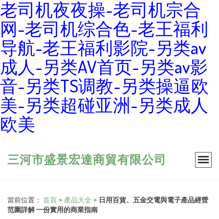
老司机夜夜操-老司机宗合
网-老司机综合色-老王福利
导航-老王福利影院-另类av
成人-另类AV首页-另类av影
音-另类TS调教-另类操逼欧
美-另类超碰亚洲-另类成人
欧美
三河市盛景宏達商貿有限公司
當前位置：
首頁
>
產品大全
>
日用百貨、五金交電與電子產品經營
范圍詳解 一份實用的商業指南