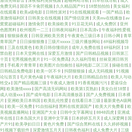
激情先锋影音
|
深夜福利免费视频
|
超碰网站导航
|
日本在线导航
|
成人
免费无码
|
国语不卡肏屄视频
|
久久精品国产91
|
18禁拍拍拍
|
美女福利
在线观看
|
欧美a级电影
|
日韩性派对
|
91在线视频观看
|
一国产精品
|
欧
美激情福利区
|
日韩美女在线视频
|
国产情侣亚洲
|
天美mv在线播放
|
av
窝窝超碰福利
|
激情肏屄
|
欧美操欧美
|
91豆花无码
|
成人免费区
|
亚州
色图黑料
|
欧州视而一二三
|
日韩夜间福利
|
日本高清v
|
午夜福利性爱视
频
|
狠狠操夜夜
|
日韩亚洲欧美另类
|
午夜黄色三级日本
|
日韩小网
|
青草
青草国产
|
日日操狠狠撸
|
三级片xxxxx 三级片播放网站
|
69福利视频导
航
|
三及在线黄色
|
欧美日韩你懂得的
|
成年人免费在线
|
69福利区
|
18
禁自慰
|
日本天堂网在线
|
深爱五月激情
|
国产日韩精品视频
|
日韩第三
十页
|
宅男视频色黄片
|
91一区免费高
|
久久福利导航
|
丝袜亚洲日韩另
类
|
手机看片青青草
|
欧美图片自拍偷拍
|
福利电影二区三区
|
操碰在线
|
日韩精品免费电影
|
欧美一区不卡
|
抖阴狠狠操
|
成人无码视频
|
91视频
论坛首页
|
毛片黃色A級
|
午夜福利大片
|
欧美日韩精品自拍
|
欧美人与动
牲交a
|
国产精品视频三级
|
午夜成人激情
|
91香蕉视频污污
|
爱逼综合
网
|
欧美激情xxxx
|
国产高清无码网站
|
欧美第1页熟妇
|
美女白丝18禁
|
成人动漫xxx
|
国产成年电影
|
日本高清播放器
|
国产人免费视频
|
日本裸
片
|
亚洲欧美日本韩国
|
欧美乱伦性爱
|
在线看日本三级
|
最新黄色A级网
站
|
欧美一区免费
|
91自拍福利
|
黑料在线资源国产
|
欧美大片免费看
|
欧
美视频直播网站
|
亚洲国产大全
|
日韩中文字幕网址
|
8848四虎
|
亚洲成
年在线
|
日本岛国大片
|
亚洲中文字幕
|
日本婷婷五月天
|
成人深爱网
|
国
产片91
|
欧美孕妇日日
|
黄色片免费
|
国产综合黑料在线
|
久久婷婷视频
|
91视频下载软件
|
深爱激情五月天
|
日韩夜色福利
|
成人免费大片
|
三级