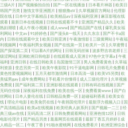
三级A片
|
国产视频偷拍自拍
|
国产一区在线播放
|
日本看片神器
|
欧美日
韩国产另类
|
激情文学亚洲图片
|
狠狠撸αV
|
久草视频官方网站
|
伦理影
院在线
|
日本中文字幕精品
|
欧美精品aⅴ
|
深夜福利亚洲
|
麻豆影视在线
观看
|
最新日本在线视频
|
日韩在线观看不卡
|
亚洲国产精品久久
|
欧美
熟妇潮喷
|
成人午夜小视频
|
成人www
|
国产精品国产在线
|
爆乳美女福
利网站
|
中文av
|
91婷婷色
|
国产漫头B一线天
|
久久东京
|
国产不卡a国
内
|
日韩在线观看中文
|
欧美日韩亚洲
|
午夜激情影
|
三级黄网站
|
午夜福
利视频网
|
午夜福利男女视频
|
国产在线第一页
|
欧美片一区
|
久草蜜臀
|
国产探花第二页
|
可以看A片的网址
|
日韩无码丝袜
|
波多野吉衣老师
|
三
级涩网站
|
亚洲欧洲日韩电影
|
在线观看成人亚洲
|
97色中文字幕a
|
午夜
福利
|
亚洲日韩
|
在线日韩欧美
|
岛国激情三区
|
男人免费看黄色
|
久草福
利资源
|
变态另类一页
|
欧美午夜影院
|
91干逼电影网
|
日韩毛片免费看
|
黄色性爱视频网站
|
五月天都市激情网
|
日本高清一级
|
欧美VS另类
|
欧
美猛男gay
|
成年免费网站
|
手机看片你懂得
|
成人三级伦理片
|
久草视频
免费观
|
国产福利第二页
|
亚洲影视在线观看
|
日韩有码在线视频
|
国产
无码任你操
|
深夜福利在线免费
|
欧美在线一区
|
免费看黄www
|
国产白
丝网站
|
日本人妻伦在线
|
日韩精品免费一区
|
超碰福利香蕉
|
欧美女在
线
|
理论片电影
|
欧美肏屄在线
|
午夜韩国伦理片
|
最新浮力视频入口
|
国
产高清精品福
|
欧美a在线视频
|
欧美经典人妖系列
|
国产视频一二三
|
经
典三级av在线
|
无码高清二区
|
日韩免费观看网站
|
亚洲色情12区
|
日韩
电影伦理片
|
国产精品另类
|
羞羞网页在线观看
|
最新丁香五月婷婷
|
成
人精品一区二
|
午夜丁香
|
91啪水蜜桃网
|
在线免费看片
|
欧洲亚洲综合
|