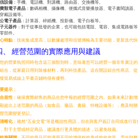
信設備
：手機、電話機、對講機、路由器、交換機等。
費類電子產品
：數碼相機、攝像機、便攜式音樂播放器、電子書閱讀器、
穿戴設備等。
公電子產品
：計算器、碎紙機、投影儀、電子白板等。
子元器件
：對于從事批發的企業，也可能包括電阻、電容、集成電路板等
零部件。
心特點
：技術集成度高，以數據處理和信號傳輸為主要功能，更新迭代快
四、 經營范圍的實際應用與建議
您的營業執照同時包含這三個類別時，意味著您可以經營一個非常廣泛的
組合，從家庭日用到裝修材料，再到科技產品。這在開設綜合性商店、從
發貿易或線上平臺店鋪時很有優勢。
要提示
：
合規性
：確保實際銷售的商品在您申報的經營范圍之內。如果未來計劃增
顯超出上述范圍的商品（如食品、藥品、書籍、特種設備等），應及時辦
營范圍變更登記。
清晰化
：雖然“五金交電”等是概括性用語，但在與客戶簽訂合同或進行宣
，對于主營或特定商品，建議進行更具體的描述，以避免歧義。
稅務關聯
：不同的商品可能適用不同的增值稅稅率或稅收政策，需在財務