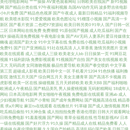
美伦理电影网站
艹艹操操
AV黄色观看网站
日韩欧美在线国产
新91视频
产精品久久一级 玖玖草网 国产91尤物视频网址 www91福利com 91极品网站
网
国产精品分类在线
97午夜福利视频
岛国AV动作无码
波多野吉依电影
小h片免费
国产精品色色视屏
国产午夜成人
最新日韩精品
91福利视频导
航
欧美喷水影院
91爱爱视频
欧美色图论坛
91榴莲小视频
国产高清一卡
性生午夜av 久久96热 男人天堂黄 国内版肏屄视频 不卡午夜福利视频 肏屄
新区
国产看片资源
二色吧97资源站
欧美日韩另类0
91华人
国产日韩一区
二区
日本网站在线免费
免费潮喷
91原创国产视频
成人吃瓜福利
国产在
com 成人在线观看第七页 国产赵恩静在线观看 福利嫂导航 av在线资源电影
线9
操碰高清免费视频
午夜电影全集
国产AV无码
人妻系列
爱豆传媒倩女
幽魂
超清国产剧大全
91中文字幕在线
免费在线小视频
吃瓜福利小视频
免费91
国产日产亚洲精品
91社在线高清
人人草香蕉
激情另类图片
亚洲
爱豆网站免费观看官网 97超观视频 91在线国产自啪 99在线精品国自产拍 91
欧美在线观看
成人三级成人三级
欧美老女人bb
日日操第一页
91网豆花
视频
91福利剧场
免费影视观看
91视频国产自拍
国产美女在线视频
欧美
学生秘黄在线观看 91日本视频在线观看 91国高清 91人妻少妇喷水在线 91精
又大
无码四虎
女同激吻视频
极品性爱导航
欧美国产拳交喷奶
中文字幕
第三页
超碰成人影视
欧美日韩中文一区
手机看片1204
91色快播
福利撸
影院
激情五月天国产
综合网五月天
美女主播青草
国产高清不卡视频
四
品在线观看网页入口 91av无码导航 91精品妇丝袜 91传媒国产在线观看 91n
虎影视
欧美一区在线
操碰视频
五月天婷婷欧美
欧美大BB
国产福利啪啪
欧洲成人午夜精品
国产精品美乳
男人操蜜桃视频
无码射精网站
18成年人
免费在线视频 91白虎丝袜福利观看 97人人香蕉 91中文视频 91国产黑丝网站
网站
日本高清电影网
男女啪啪午夜视频
免费电影在线观看
亚洲ab
成人
少妇视频导航
91国产小青蛙
国产成年免费网站
国产视频高清在线
精品香
蕉
求a片网址
麻豆tv在线观看
在线撸丝片
91草碰
国产成人激情视频
黑料
在线免费观看AV 91官方网页免费 91社区在线 超碰在线国产日韩 超碰最新资
吃瓜精品偷拍
91大神合集
成人拍拍拍免费
香港伦理剧
日韩大片观看网址
日韩免费电影
91羞羞视频
国产网站
青草全福视在线
性导航影视AV
日本
源站97 东京热成人导航 伦理片免费在线观看 三级黄色片免费 日韩色色网 青
一级在线视频
国产好片浮力
91久操
国产精品成人在线
精品免费看
人人
看操碰
午夜伦理电影网
久久国自产拍精品
高清乱码0
国产欧美
日韩三级