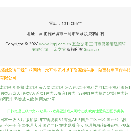
電話：1318086**
地址：河北省廊坊市三河市皇莊鎮虎將莊村
Copyright © 2026
www.kppj.com.cn
五金交電
三河市盛景宏達商貿
有限公司
五金交電
版權所有
Sitemap
感谢您访问我们的网站，您可能还对以下资源感兴趣：陕西咎房医疗科技
有限公司
老司机夜夜操|老司机宗合网|老司机综合色|老王福利导航|老王福利影院|
另类av成人|另类AV首页|另类av影音|另类TS调教|另类操逼欧美|另类超
碰亚洲|另类成人欧美
网站地图
日本一级大片
微拍福利在线观看
91香蕉APP
国产二区三区
国产精品性
91猫先生视频 三级免费网 91网黄 91系列在线视 91精品黑丝 伊人特片 亚洲
乱伦种子
美国伦理大片
国产二区在线观看
美女伦理视频
福利偷拍小视频